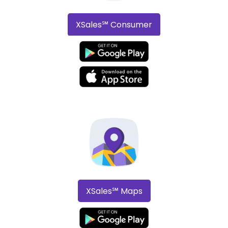
XSales℠ Consumer
XSales℠ Maps