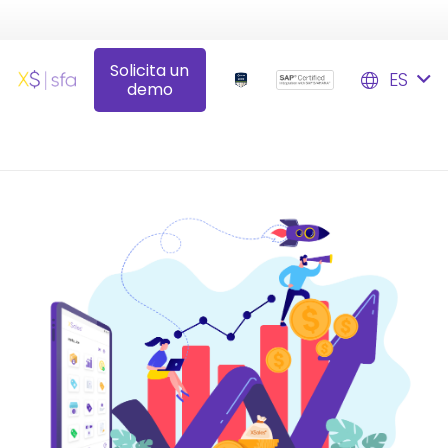
Solicita un
ES
demo