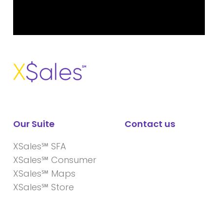
Our Suite
Contact us
XSales℠ SFA
XSales℠ Consumer
XSales℠ Maps
XSales℠ Store