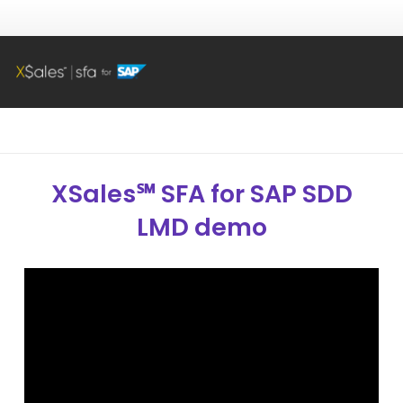
XSales
℠
SFA for SAP SDD
LMD demo